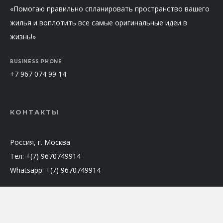
«Помогаю правильно спланировать пространство вашего
жилья и воплотить все самые оригинальные идеи в
жизнь!»
BUSINESS PHONE
+7 967 074 99 14
КОНТАКТЫ
Россия, г. Москва
Тел: +(7) 9670749914
Whatsapp: +(7) 9670749914
Telegram: @Soganna
Email: sog-anna@ya.ru