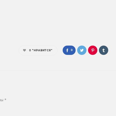
0
0
"НРАВИТСЯ"
ены
*