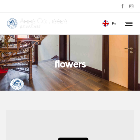
En
flowers