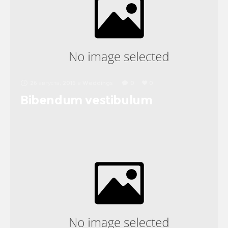
26 августа, 2016
в
Weddings
0
0
Bibendum vestibulum