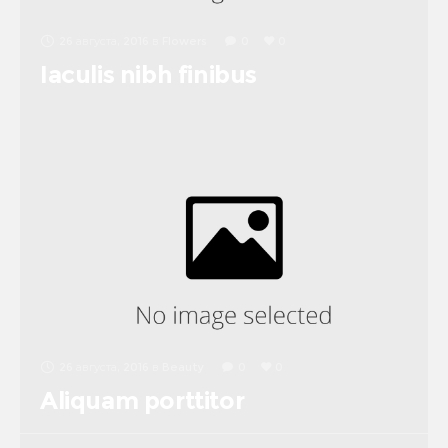
26 августа, 2016
в
Flowers
0
0
Iaculis nibh finibus
26 августа, 2016
в
Beauty
0
0
Aliquam porttitor