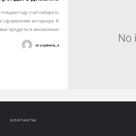
стоящем году стал набирать
 к оформлению интерьера. В
овые продукты в миллионных
оригинальность, особенности
от
soglaeva_a
личных
КОНТАКТЫ