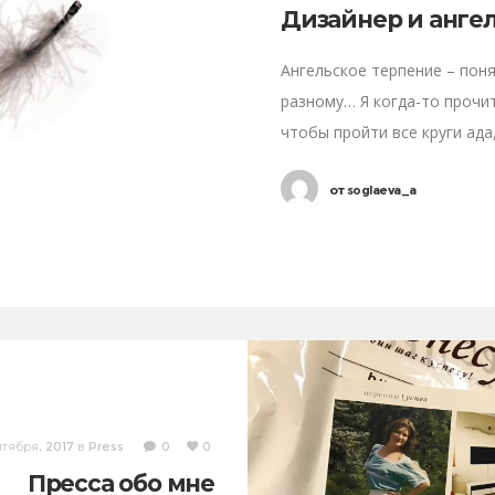
Дизайнер и анге
Ангельское терпение – пон
разному… Я когда-то прочит
чтобы пройти все круги ада
от
soglaeva_a
нтября, 2017
в
Press
0
0
Пресса обо мне