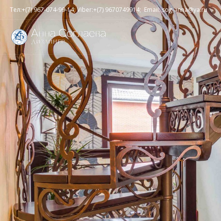
Тел:+(7) 967-074-99-14; Viber:+(7) 9670749914; Email: sog-anna@ya.ru