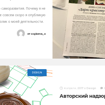
 саморазвития. Почему я не
е совсем скоро я опубликую
олик о моей деятельности.
от
soglaeva_a
DESIGN
4 апреля, 2017
в
Design
Авторский надзо