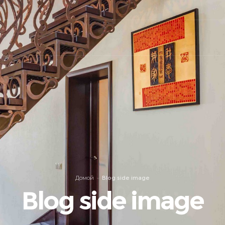
Домой
Blog side image
Blog side image