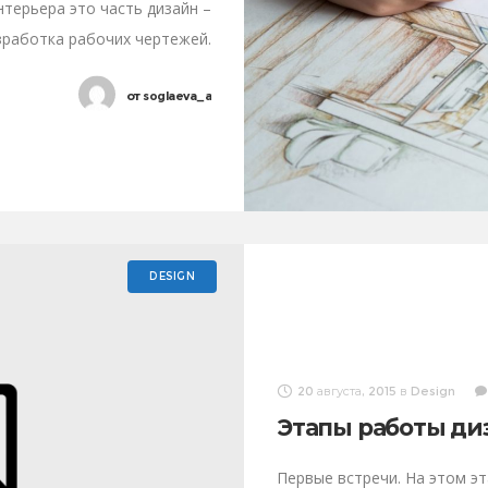
терьера это часть дизайн –
зработка рабочих чертежей.
ект интерьера делается для
от
soglaeva_a
DESIGN
20 августа, 2015
в
Design
Этапы работы ди
Первые встречи. На этом э