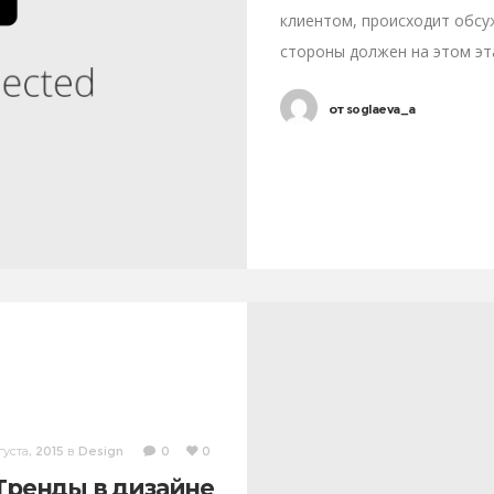
клиентом, происходит обсу
стороны должен на этом эт
психологических особеннос
от
soglaeva_a
густа, 2015
в
Design
0
0
Тренды в дизайне