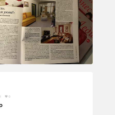
0
0
р