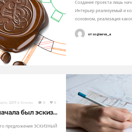
Создание проекта лишь нач
Интерьер реализуемый и ко
основном, реализация како
заключается в
от
soglaeva_a
арта, 2017
в
Эскизы
0
0
ачала был эскиз…
ного предложения ЭСКИЗНЫЙ