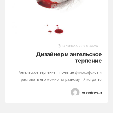
13 октября, 2019
в
Работа
Дизайнер и ангельское
терпение
Ангельское терпение – понятие философское и
трактовать его можно по-разному… Я когда-то
прочитала интересную фразу о том, что для того,
от
soglaeva_a
чтобы пройти все круги ада, понадобится
«ангельское терпение». Я думаю,