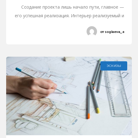
Создание проекта лишь начало пути, главное —
его успешная реализация. Интерьер реализуемый и
комплектуемый заказчиком без надзора — это, в
от
soglaeva_a
основном, реализация какого-то другого проекта…
Но вся трудность заключается в
ЭСКИЗЫ