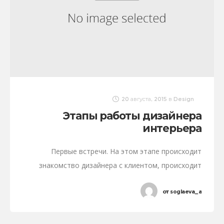
20 августа, 2015
в
Design
Этапы работы дизайнера
интерьера
Первые встречи. На этом этапе происходит
знакомство дизайнера с клиентом, происходит
обсуждение пожеланий клиента. Дизайнер со своей
от
soglaeva_a
стороны должен на этом этапе составить для себя
ясное представление о психологических
особенностях