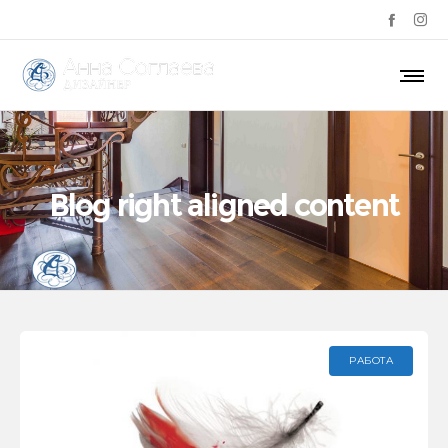
Blog right aligned content
РАБОТА