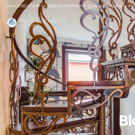
Тел:+(7) 967-074-99-14; Viber:+(7) 9670749914; Email: sog-anna@ya.ru
Bl