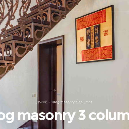
Домой
Blog masonry 3 columns
og masonry 3 colu