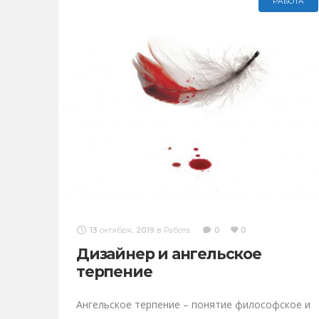
РАБОТА
13 октября, 2019
в
Работа
0
0
Дизайнер и ангельское
терпение
Ангельское терпение – понятие философское и