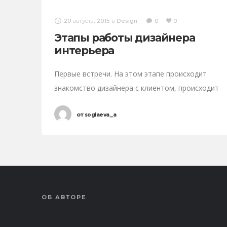
20 августа, 2015
в
Design
0
0
Этапы работы дизайнера
интерьера
Первые встречи. На этом этапе происходит
знакомство дизайнера с клиентом, происходит
обсуждение пожеланий клиента. Дизайнер со
от
soglaeva_a
своей стороны должен на этом этапе
составить для себя ясное представление о
психологических особенностях
ОБ АВТОРЕ