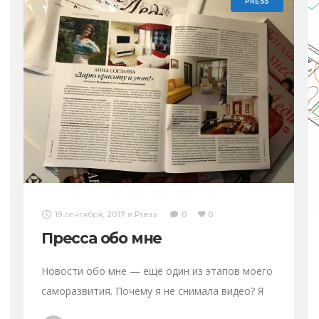
PRESS
19 сентября, 2017
в
Press
0
0
Пресса обо мне
Новости обо мне — ещё один из этапов моего
саморазвития. Почему я не снимала видео? Я
вас заинтригую… Скоро, уже совсем скоро я